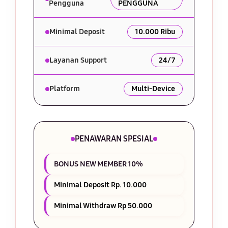
Pengguna
PENGGUNA
Minimal Deposit
10.000 Ribu
Layanan Support
24/7
Platform
Multi-Device
PENAWARAN SPESIAL
BONUS NEW MEMBER 10%
Minimal Deposit Rp. 10.000
Minimal Withdraw Rp 50.000