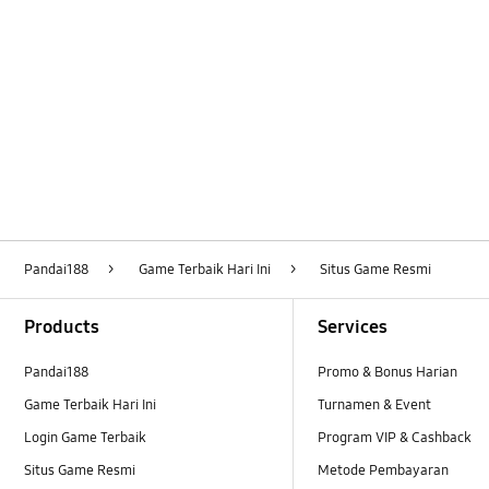
Layer Popup Close
Pandai188
>
Game Terbaik Hari Ini
>
Situs Game Resmi
Footer Navigation
Products
Services
Pandai188
Promo & Bonus Harian
Game Terbaik Hari Ini
Turnamen & Event
Login Game Terbaik
Program VIP & Cashback
Situs Game Resmi
Metode Pembayaran