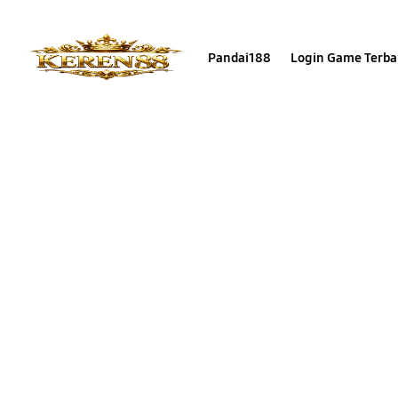
Skip
to
content
Pandai188
Login Game Terba