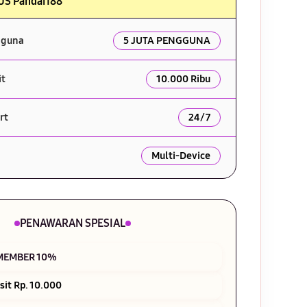
US Pandai188
gguna
5 JUTA PENGGUNA
it
10.000 Ribu
rt
24/7
Multi-Device
PENAWARAN SPESIAL
MEMBER 10%
it Rp. 10.000