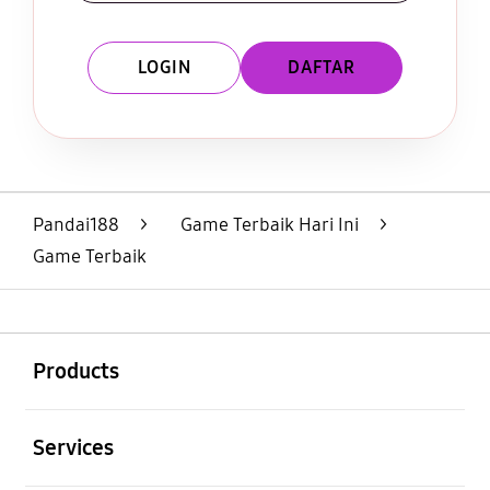
LOGIN
DAFTAR
Layer Popup Close
Pandai188
>
Game Terbaik Hari Ini
>
Game Terbaik
Buka
Footer Navigation
Products
Buka
Services
Buka