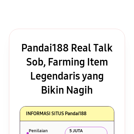
Pandai188 Real Talk
Sob, Farming Item
Legendaris yang
Bikin Nagih
INFORMASI SITUS Pandai188
Penilaian
5 JUTA