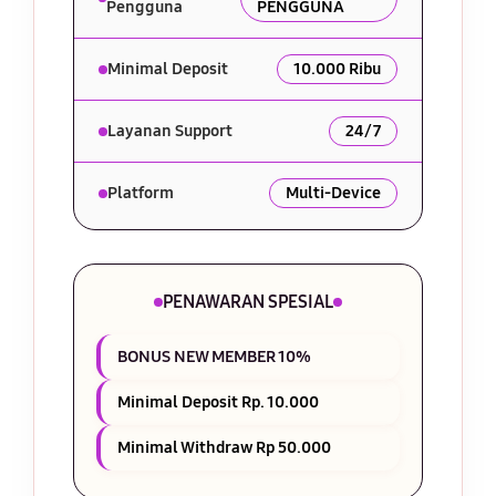
Pengguna
PENGGUNA
Minimal Deposit
10.000 Ribu
Layanan Support
24/7
Platform
Multi-Device
PENAWARAN SPESIAL
BONUS NEW MEMBER 10%
Minimal Deposit Rp. 10.000
Minimal Withdraw Rp 50.000