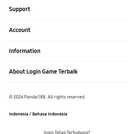
Support
Buka
Account
Buka
Information
Buka
About Login Game Terbaik
© 2026 Pandai188. All rights reserved.
Indonesia / Bahasa Indonesia
Ingin Tetap Terhubung?