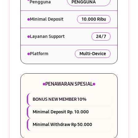
Pengguna
PENGGUNA
Minimal Deposit
10.000 Ribu
Layanan Support
24/7
Platform
Multi-Device
PENAWARAN SPESIAL
BONUS NEW MEMBER 10%
Minimal Deposit Rp. 10.000
Minimal Withdraw Rp 50.000