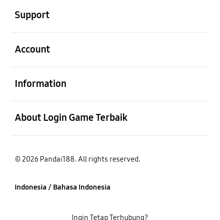
Support
Buka
Account
Buka
Information
Buka
About Login Game Terbaik
© 2026 Pandai188. All rights reserved.
Indonesia / Bahasa Indonesia
Ingin Tetap Terhubung?