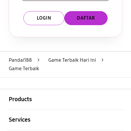
LOGIN
DAFTAR
Layer Popup Close
Pandai188
>
Game Terbaik Hari Ini
>
Game Terbaik
Buka
Footer Navigation
Products
Buka
Services
Buka