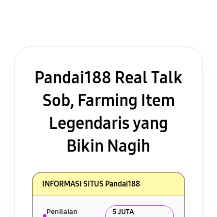
Pandai188 Real Talk
Sob, Farming Item
Legendaris yang
Bikin Nagih
INFORMASI SITUS Pandai188
Penilaian
5 JUTA