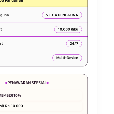
US Pandai188
gguna
5 JUTA PENGGUNA
it
10.000 Ribu
rt
24/7
Multi-Device
PENAWARAN SPESIAL
MEMBER 10%
it Rp. 10.000