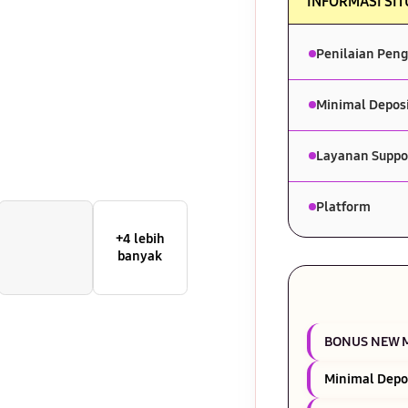
INFORMASI SIT
Penilaian Pen
Minimal Depos
Layanan Suppo
Platform
+4 lebih
banyak
BONUS NEW 
Minimal Depos