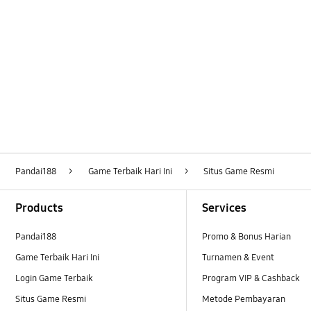
Layer Popup Close
Pandai188
>
Game Terbaik Hari Ini
>
Situs Game Resmi
Footer Navigation
Products
Services
Pandai188
Promo & Bonus Harian
Game Terbaik Hari Ini
Turnamen & Event
Login Game Terbaik
Program VIP & Cashback
Situs Game Resmi
Metode Pembayaran