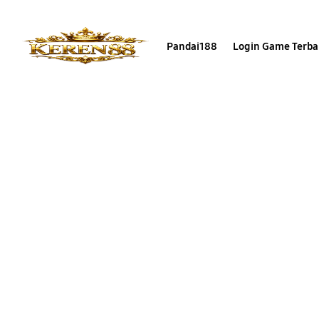
Skip
to
content
Pandai188
Login Game Terba