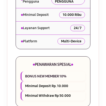
Pengguna
PENGGUNA
Minimal Deposit
10.000 Ribu
Layanan Support
24/7
Platform
Multi-Device
PENAWARAN SPESIAL
BONUS NEW MEMBER 10%
Minimal Deposit Rp. 10.000
Minimal Withdraw Rp 50.000