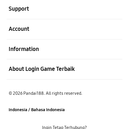
Support
Buka
Account
Buka
Information
Buka
About Login Game Terbaik
© 2026 Pandai188. All rights reserved.
Indonesia / Bahasa Indonesia
Ingin Tetap Terhubung?