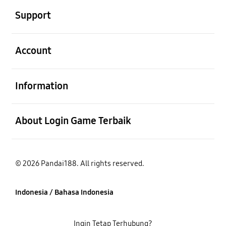
Support
Buka
Account
Buka
Information
Buka
About Login Game Terbaik
© 2026 Pandai188. All rights reserved.
Indonesia / Bahasa Indonesia
Ingin Tetap Terhubung?