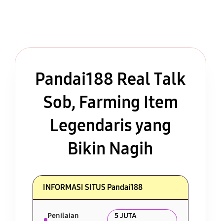
Pandai188 Real Talk
Sob, Farming Item
Legendaris yang
Bikin Nagih
INFORMASI SITUS Pandai188
Penilaian
5 JUTA