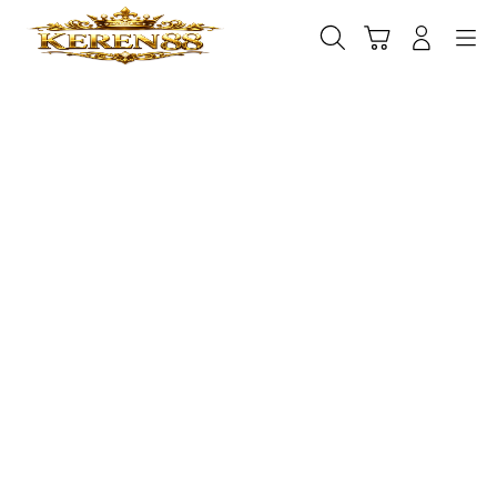
Skip
to
Cari
Troli
Login
Navigation
content