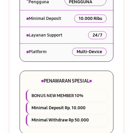
Pengguna
PENGGUNA
Minimal Deposit
10.000 Ribu
Layanan Support
24/7
Platform
Multi-Device
PENAWARAN SPESIAL
BONUS NEW MEMBER 10%
Minimal Deposit Rp. 10.000
Minimal Withdraw Rp 50.000