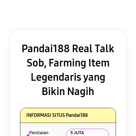
Pandai188 Real Talk
Sob, Farming Item
Legendaris yang
Bikin Nagih
INFORMASI SITUS Pandai188
Penilaian
5 JUTA