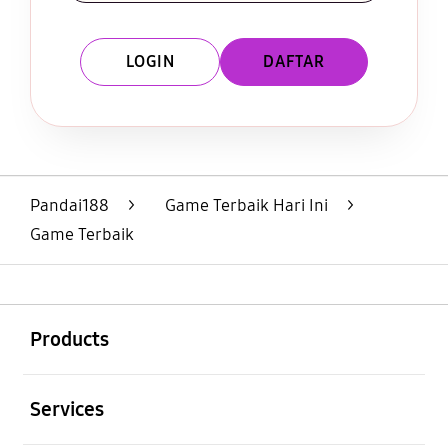
LOGIN
DAFTAR
Layer Popup Close
Pandai188
>
Game Terbaik Hari Ini
>
Game Terbaik
Buka
Footer Navigation
Products
Buka
Services
Buka