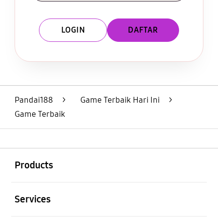
LOGIN
DAFTAR
Layer Popup Close
Pandai188
>
Game Terbaik Hari Ini
>
Game Terbaik
Buka
Footer Navigation
Products
Buka
Services
Buka