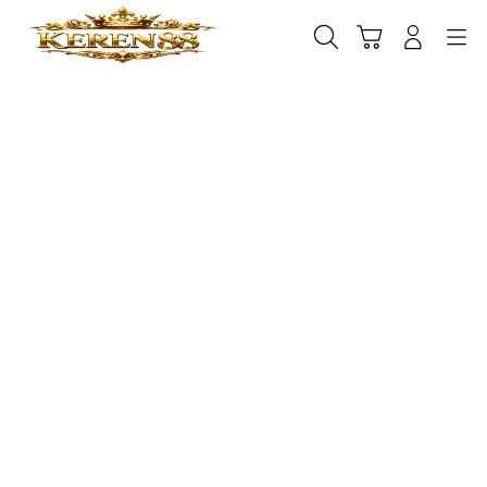
Skip
to
Cari
Troli
Login
Navigation
content