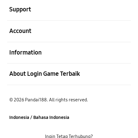
Support
Buka
Account
Buka
Information
Buka
About Login Game Terbaik
© 2026 Pandai188. All rights reserved.
Indonesia / Bahasa Indonesia
Ingin Tetap Terhubung?