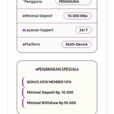
Pengguna
PENGGUNA
Minimal Deposit
10.000 Ribu
Layanan Support
24/7
Platform
Multi-Device
PENAWARAN SPESIAL
BONUS NEW MEMBER 10%
Minimal Deposit Rp. 10.000
Minimal Withdraw Rp 50.000