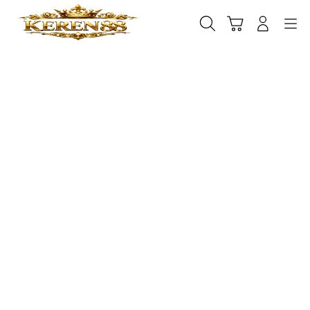
Skip
to
Cari
Troli
Login
Navigation
content