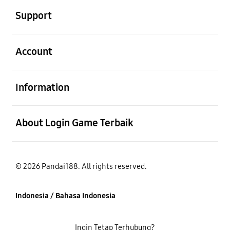
Support
Buka
Account
Buka
Information
Buka
About Login Game Terbaik
© 2026 Pandai188. All rights reserved.
Indonesia / Bahasa Indonesia
Ingin Tetap Terhubung?