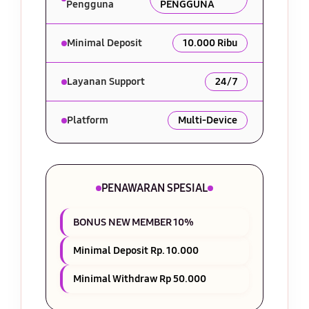
Pengguna
PENGGUNA
Minimal Deposit
10.000 Ribu
Layanan Support
24/7
Platform
Multi-Device
PENAWARAN SPESIAL
BONUS NEW MEMBER 10%
Minimal Deposit Rp. 10.000
Minimal Withdraw Rp 50.000