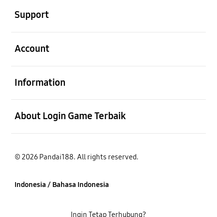
Support
Buka
Account
Buka
Information
Buka
About Login Game Terbaik
© 2026 Pandai188. All rights reserved.
Indonesia / Bahasa Indonesia
Ingin Tetap Terhubung?