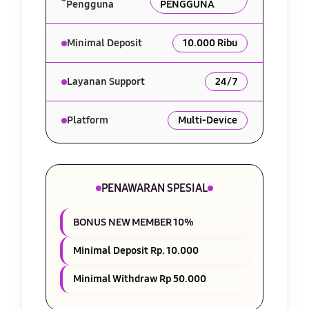
Pengguna
PENGGUNA
Minimal Deposit
10.000 Ribu
Layanan Support
24/7
Platform
Multi-Device
PENAWARAN SPESIAL
BONUS NEW MEMBER 10%
Minimal Deposit Rp. 10.000
Minimal Withdraw Rp 50.000