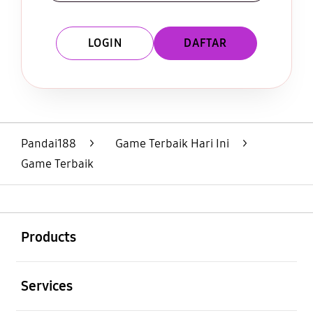
LOGIN
DAFTAR
Layer Popup Close
Pandai188
>
Game Terbaik Hari Ini
>
Game Terbaik
Buka
Footer Navigation
Products
Buka
Services
Buka