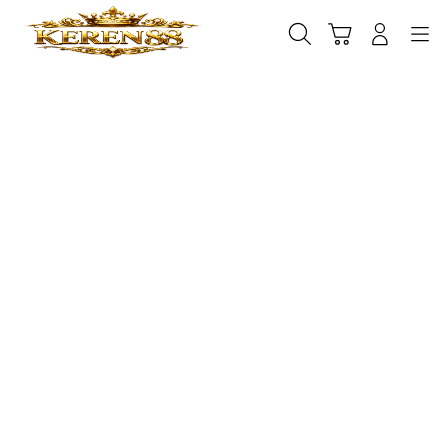
Skip
to
Cari
Troli
Login
Navigation
content