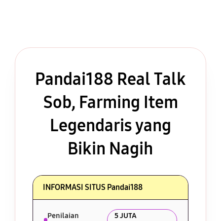
Pandai188 Real Talk
Sob, Farming Item
Legendaris yang
Bikin Nagih
INFORMASI SITUS Pandai188
Penilaian
5 JUTA