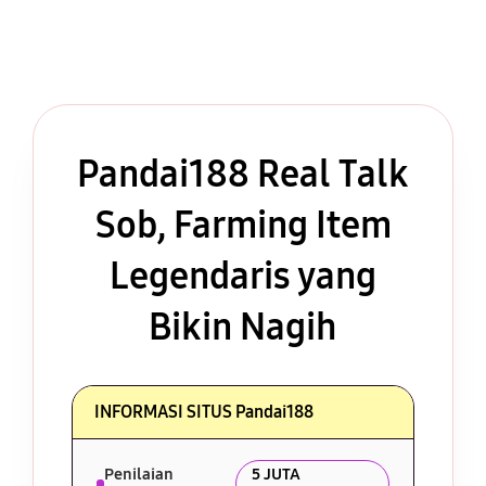
Pandai188 Real Talk
Sob, Farming Item
Legendaris yang
Bikin Nagih
INFORMASI SITUS Pandai188
Penilaian
5 JUTA