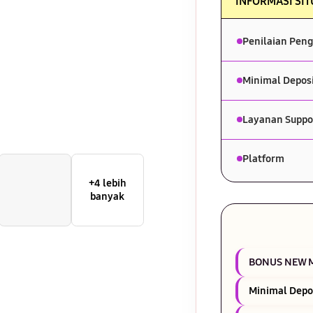
INFORMASI SIT
Penilaian Pen
Minimal Depos
Layanan Suppo
Platform
+4 lebih
banyak
BONUS NEW 
Minimal Depos