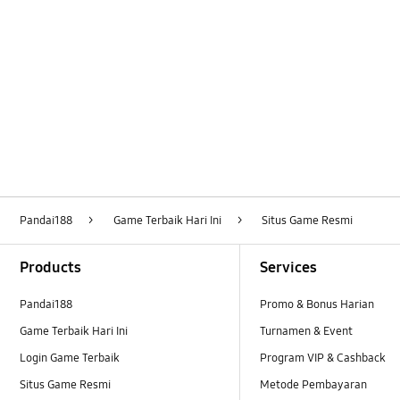
Layer Popup Close
Pandai188
>
Game Terbaik Hari Ini
>
Situs Game Resmi
Footer Navigation
Products
Services
Pandai188
Promo & Bonus Harian
Game Terbaik Hari Ini
Turnamen & Event
Login Game Terbaik
Program VIP & Cashback
Situs Game Resmi
Metode Pembayaran