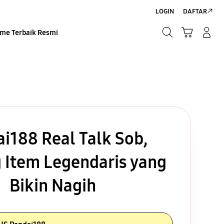
LOGIN
DAFTAR
Cari
Troli
Login/Sign-Up
me Terbaik Resmi
Cari
i188 Real Talk Sob,
 Item Legendaris yang
Bikin Nagih