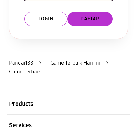
LOGIN
DAFTAR
Layer Popup Close
Pandai188
>
Game Terbaik Hari Ini
>
Game Terbaik
Buka
Footer Navigation
Products
Buka
Services
Buka