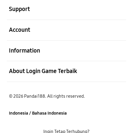
Support
Buka
Account
Buka
Information
Buka
About Login Game Terbaik
© 2026 Pandai188. All rights reserved.
Indonesia / Bahasa Indonesia
Ingin Tetap Terhubung?