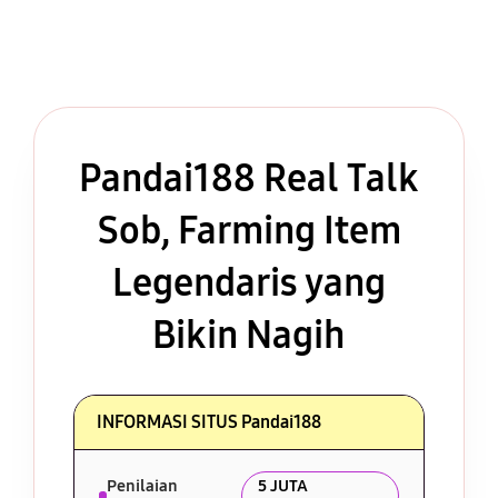
Pandai188 Real Talk
Sob, Farming Item
Legendaris yang
Bikin Nagih
INFORMASI SITUS Pandai188
Penilaian
5 JUTA