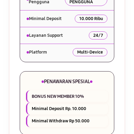
Pengguna
PENGGUNA
Minimal Deposit
10.000 Ribu
Layanan Support
24/7
Platform
Multi-Device
PENAWARAN SPESIAL
BONUS NEW MEMBER 10%
Minimal Deposit Rp. 10.000
Minimal Withdraw Rp 50.000