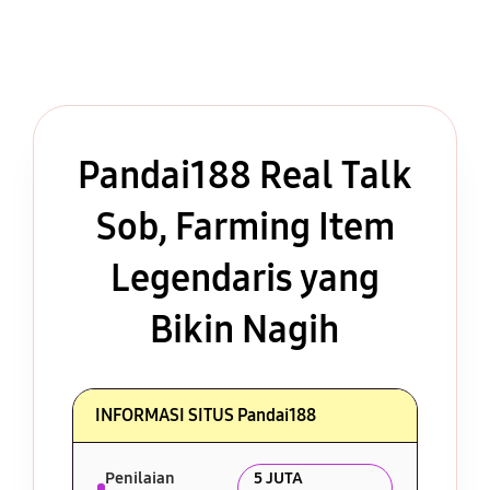
Pandai188 Real Talk
Sob, Farming Item
Legendaris yang
Bikin Nagih
INFORMASI SITUS Pandai188
Penilaian
5 JUTA